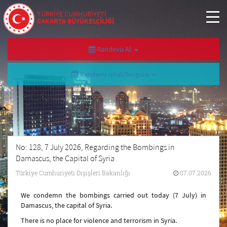
TÜRKİYE CUMHURİYETİ
CAKARTA BÜYÜKELÇİLİĞİ
Randevu Al
Randevu İptal/Sorgula
No: 128, 7 July 2026, Regarding the Bombings in
Damascus, the Capital of Syria
Türkiye Cumhuriyeti Dışişleri Bakanlığı
07.07.2026
We condemn the bombings carried out today (7 July) in
Damascus, the capital of Syria.
There is no place for violence and terrorism in Syria.