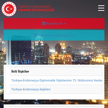
TÜRKİYE CUMHURİYETİ
CAKARTA BÜYÜKELÇİLİĞİ
Randevu Al
Randevu İptal/Sorgula
İkili İlişkiler
Türkiye-Endonezya Diplomatik İlişkilerinin 75. Yıldönümü Vesilesiyl
Türkiye-Endonezya ilişkileri